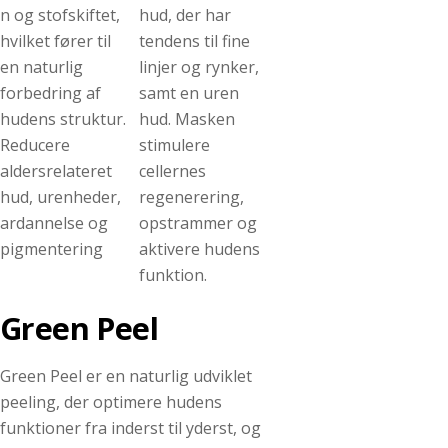
n og stofskiftet,
hud, der har
hvilket fører til
tendens til fine
en naturlig
linjer og rynker,
forbedring af
samt en uren
hudens struktur.
hud. Masken
Reducere
stimulere
aldersrelateret
cellernes
hud, urenheder,
regenerering,
ardannelse og
opstrammer og
pigmentering
aktivere hudens
funktion.
Green Peel
Green Peel er en naturlig udviklet
peeling, der optimere hudens
funktioner fra inderst til yderst, og