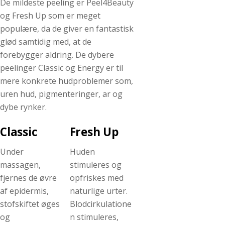
De mildeste peeling er Peel4Beauty
og Fresh Up som er meget
populære, da de giver en fantastisk
glød samtidig med, at de
forebygger aldring. De dybere
peelinger Classic og Energy er til
mere konkrete hudproblemer som,
uren hud, pigmenteringer, ar og
dybe rynker.
Classic
Fresh Up
Under
Huden
massagen,
stimuleres og
fjernes de øvre
opfriskes med
af epidermis,
naturlige urter.
stofskiftet øges
Blodcirkulatione
og
n stimuleres,