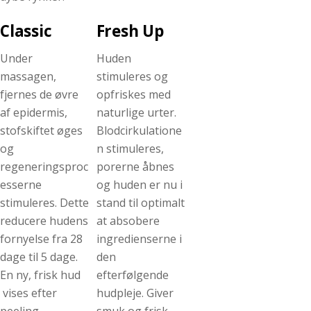
Classic
Fresh Up
Under
Huden
massagen,
stimuleres og
fjernes de øvre
opfriskes med
af epidermis,
naturlige urter.
stofskiftet øges
Blodcirkulatione
og
n stimuleres,
regeneringsproc
porerne åbnes
esserne
og huden er nu i
stimuleres. Dette
stand til optimalt
reducere hudens
at absobere
fornyelse fra 28
ingredienserne i
dage til 5 dage.
den
En ny, frisk hud
efterfølgende
vises efter
hudpleje. Giver