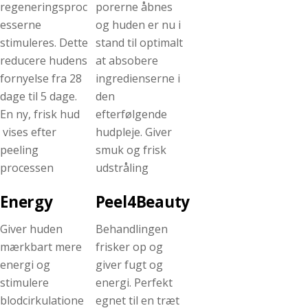
regeneringsproc
porerne åbnes
esserne
og huden er nu i
stimuleres. Dette
stand til optimalt
reducere hudens
at absobere
fornyelse fra 28
ingredienserne i
dage til 5 dage.
den
En ny, frisk hud
efterfølgende
vises efter
hudpleje. Giver
peeling
smuk og frisk
processen
udstråling
Energy
Peel4Beauty
Giver huden
Behandlingen
mærkbart mere
frisker op og
energi og
giver fugt og
stimulere
energi. Perfekt
blodcirkulatione
egnet til en træt