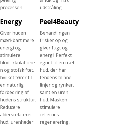
peeling
smuk og frisk
processen
udstråling
Energy
Peel4Beauty
Giver huden
Behandlingen
mærkbart mere
frisker op og
energi og
giver fugt og
stimulere
energi. Perfekt
blodcirkulatione
egnet til en træt
n og stofskiftet,
hud, der har
hvilket fører til
tendens til fine
en naturlig
linjer og rynker,
forbedring af
samt en uren
hudens struktur.
hud. Masken
Reducere
stimulere
aldersrelateret
cellernes
hud, urenheder,
regenerering,