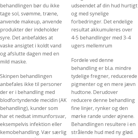
behandlingen bør du ikke
udseendet af din hud hurtigt
tage sol, svømme, træne,
og med synelige
anvende makeup, anvende
forbedringer. Det endelige
produkter der indeholder
resultat akkumuleres over
syre. Det anbefaldes at
4-5 behandlinger med 3-4
vaske ansigtet i koldt vand
ugers mellemrum
og afslutte dagen med en
Fordele ved denne
mild maske.
behandling er bl.a. mindre
Skinpen behandlingen
tydelige fregner, reducerede
anbefales ikke til personer
pigmenter og en mere jævn
der er i behandling med
hudtone. Derudover
blodfortyndende mecidin (AK
reducere denne behandling
behandling), kunder som
fine linjer, rynker og den
har et nedsat immunforsvar,
mørke rande under øjnene.
eksempelvis infektion eller
Behandlingen resultere i en
kemobehandling. Vær særlig
strålende hud med ny glød.