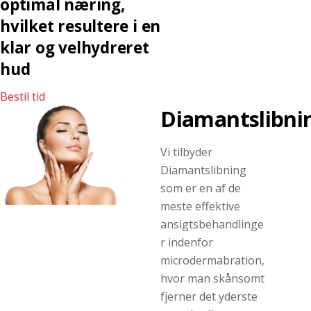
optimal næring,
hvilket resultere i en
klar og velhydreret
hud
Bestil tid
Diamantslibni
Vi tilbyder
Diamantslibning
som er en af de
meste effektive
ansigtsbehandlinge
r indenfor
microdermabration,
hvor man skånsomt
fjerner det yderste