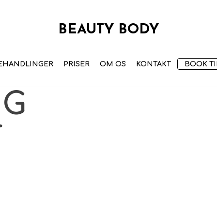
BEAUTY BODY
EHANDLINGER
PRISER
OM OS
KONTAKT
BOOK TI
NG
T