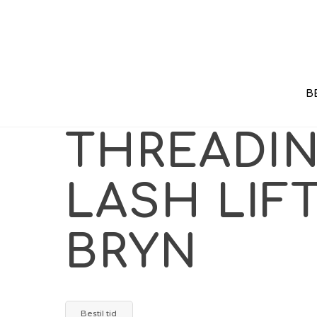
B
THREADI
LASH LIF
BRYN
Bestil tid