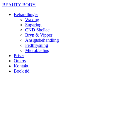
BEAUTY BODY
Behandlinger
Waxing
Sugaring
CND Shellac
Bryn & Vipper
Ansigtsbehandling
Fedtfrysning
Microblading
Priser
Om os
Kontakt
Book tid